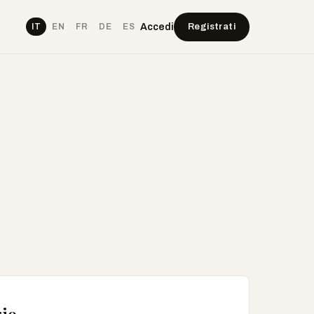
Accedi
Registrati
IT
EN
FR
DE
ES