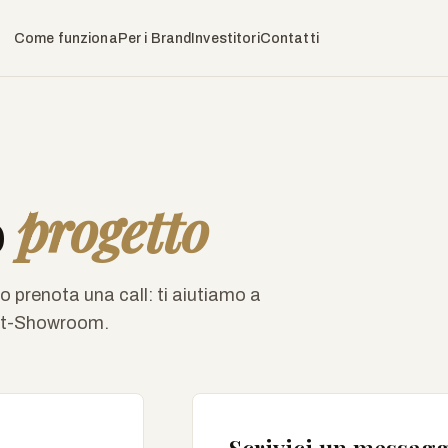
Come funziona
Per i Brand
Investitori
Contatti
o
progetto
o prenota una call: ti aiutiamo a
ent-Showroom.