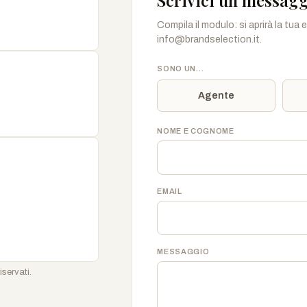
Scrivici un messag
Compila il modulo: si aprirà la tua
info@brandselection.it.
SONO UN…
Agente
NOME E COGNOME
EMAIL
MESSAGGIO
iservati.