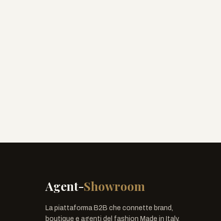
Agent-
Showroom
La piattaforma B2B che connette brand,
boutique e agenti del fashion Made in Italy.