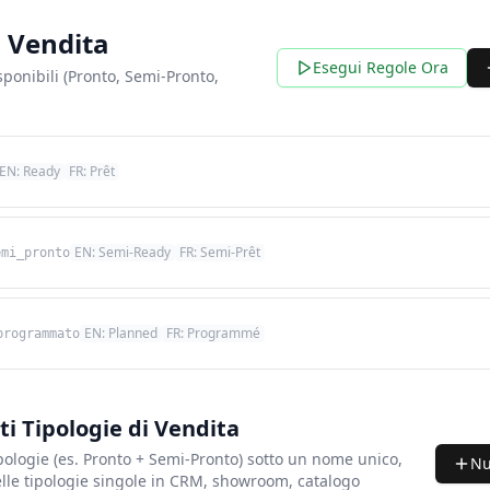
i Vendita
Esegui Regole Ora
sponibili (Pronto, Semi-Pronto,
EN:
Ready
FR:
Prêt
EN:
Semi-Ready
FR:
Semi-Prêt
emi_pronto
EN:
Planned
FR:
Programmé
programmato
 Tipologie di Vendita
pologie (es. Pronto + Semi-Pronto) sotto un nome unico,
Nu
elle tipologie singole in CRM, showroom, catalogo