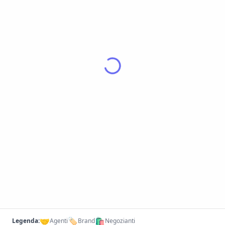
🤝
🏷️
🛍️
Legenda:
Agenti
Brand
Negozianti